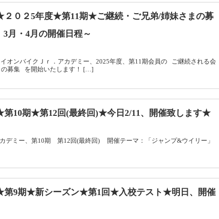
★２０２5年度★第11期★ご継続・ご兄弟/姉妹さまの募
3月・4月の開催日程～
イオンバイクＪｒ．アカデミー、2025年度、第11期会員の ご継続される会
募集 を開始いたします！ […]
第10期★第12回(最終回)★今日2/11、開催致します★
r.アカデミー、第10期 第12回(最終回) 開催テーマ：「ジャンプ&ウイリー
グ★第9期★新シーズン★第1回★入校テスト★明日、開催