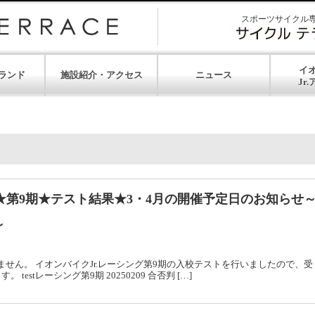
スポーツサイクル
イ
ランド
施設紹介・アクセス
ニュース
グ★第9期★テスト結果★3・4月の開催予定日のお知らせ
～
せん。 イオンバイクJr.レーシング第9期の入校テストを行いましたので、受
stレーシング第9期 20250209 合否判 […]