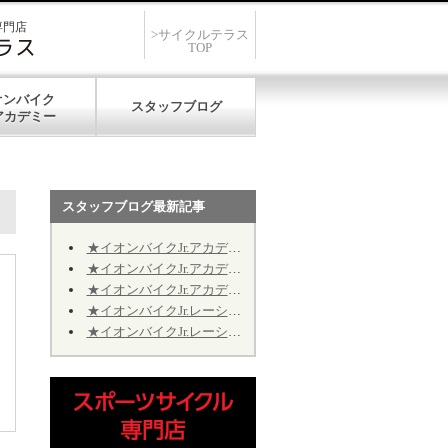
専門店
>サイクルテラス
TOP
オンバイク
スタッフブログ
スタッフブログ最新記事
★イオンバイクJr.アカデミー★第12期★第５回★明日7/19、開催致します★
★イオンバイクJr.アカデミー★第12期★第４回★明日7/11、振り替え開催致します★
～
★イオンバイクJr.アカデミー★第12期★2026年9月の開催日程のお知らせ
★イオンバイクJr.レーシング★第10期★2026年9月の予定★～Jr.アカデミーではありません～
★イオンバイクJr.レーシング★第10期★後半期ご継続のお手続きについて★※Jr.アカデミーではありません