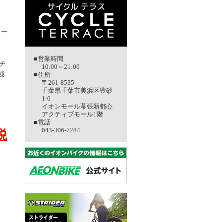
ェー
■営業時間
チ
10:00～21:00
乗
■住所
〒261-8535
千葉県千葉市美浜区豊砂
1-6
イオンモール幕張新都心
アクティブモール1階
■電話
043-306-7284
税