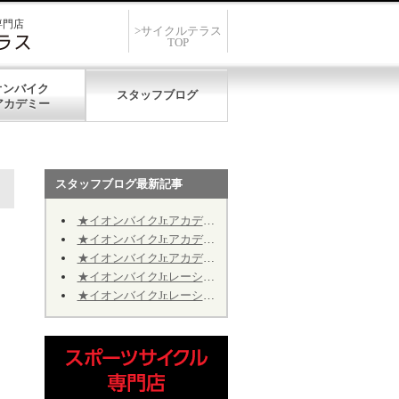
専門店
>サイクルテラス
TOP
オンバイク
スタッフブログ
スタッフブログ最新記事
★イオンバイクJr.アカデミー★第12期★第５回★明日7/19、開催致します★
★イオンバイクJr.アカデミー★第12期★第４回★明日7/11、振り替え開催致します★
★イオンバイクJr.アカデミー★第12期★2026年9月の開催日程のお知らせ
★イオンバイクJr.レーシング★第10期★2026年9月の予定★～Jr.アカデミーではありません～
★イオンバイクJr.レーシング★第10期★後半期ご継続のお手続きについて★※Jr.アカデミーではありません