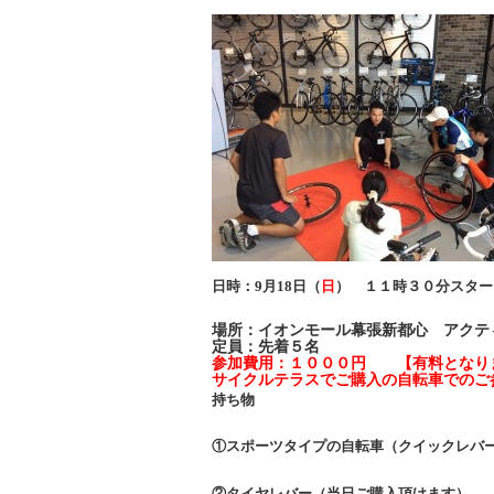
日時：9
月18日（
日
）
１１時３０分スター
場所：イオンモール幕張新都心 アクテ
定員：先着５名
参加費用：１０００円 【有料となり
サイクルテラスでご購入の自転車でのご
持ち物
①スポーツタイプの自転車（クイックレバ
②タイヤレバー（当日ご購入頂けます）