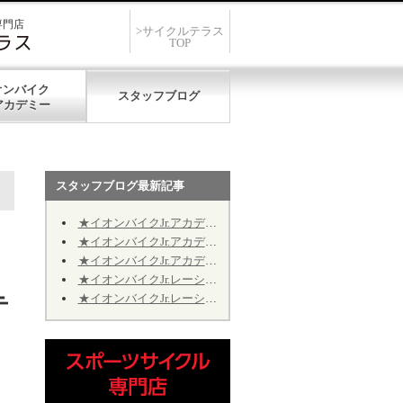
専門店
>サイクルテラス
TOP
オンバイク
スタッフブログ
スタッフブログ最新記事
★イオンバイクJr.アカデミー★第12期★第５回★明日7/19、開催致します★
★イオンバイクJr.アカデミー★第12期★第４回★明日7/11、振り替え開催致します★
★イオンバイクJr.アカデミー★第12期★2026年9月の開催日程のお知らせ
★イオンバイクJr.レーシング★第10期★2026年9月の予定★～Jr.アカデミーではありません～
★イオンバイクJr.レーシング★第10期★後半期ご継続のお手続きについて★※Jr.アカデミーではありません
テ