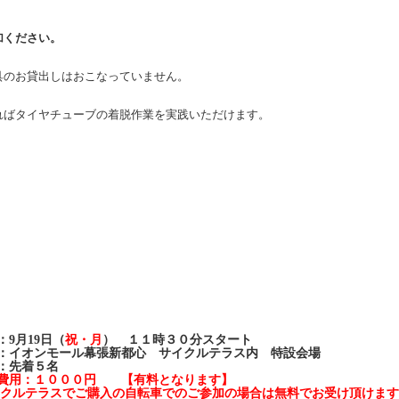
加ください。
具のお貸出しはおこなっていません。
ればタイヤチューブの着脱作業を実践いただけます。
：9
月19日（
祝・月
）
１１時３０分スタート
：イオンモール幕張新都心 サイクルテラス内 特設会場
：先着５名
費用：１０００円 【有料となります】
クルテラスでご購入の自転車でのご参加の
場合は無料でお受け頂けます