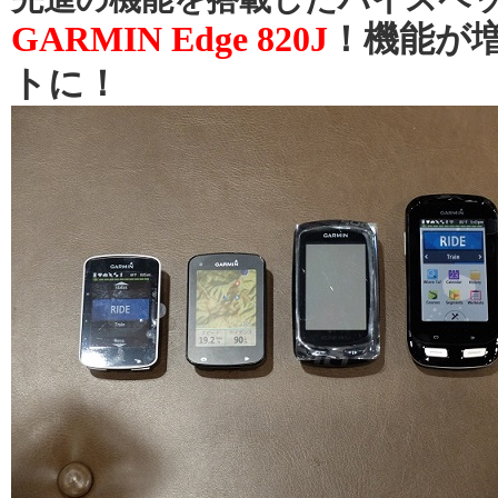
GARMIN Edge 820J
！機能が
トに！