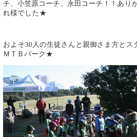
チ、小笠原コーチ、永田コーチ！！あり
れ様でした★
およそ30人の生徒さんと親御さま方とス
ＭＴＢパーク★