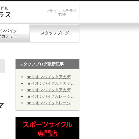
専門店
>サイクルテラス
TOP
オンバイク
スタッフブログ
スタッフブログ最新記事
★イオンバイクJr.アカデミー★第12期★第５回★明日7/19、開催致します★
★イオンバイクJr.アカデミー★第12期★第４回★明日7/11、振り替え開催致します★
★イオンバイクJr.アカデミー★第12期★2026年9月の開催日程のお知らせ
★イオンバイクJr.レーシング★第10期★2026年9月の予定★～Jr.アカデミーではありません～
★イオンバイクJr.レーシング★第10期★後半期ご継続のお手続きについて★※Jr.アカデミーではありません
マ