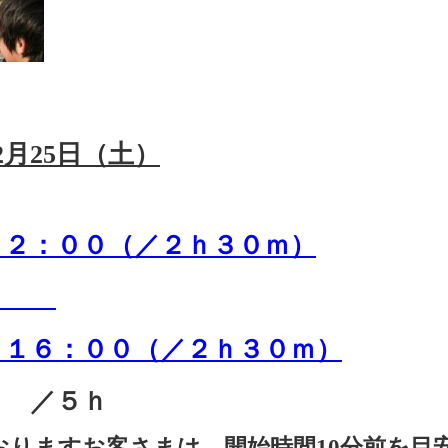
2月25日（土）
１２：００
（／２ｈ３０ｍ）
ｍ）
 １６：００（／２ｈ３０ｍ）
ｅ ／５ｈ
りますお客さまは、開始時間10分前を目