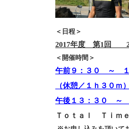
＜日程＞
2017年度 第1回 
＜開催時間＞
午前９：３０ ～ 
（休憩／１ｈ３０
午後１３：３０ ～
Ｔｏｔａｌ Ｔｉｍ
※お申し込みを頂いてお