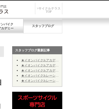
専門店
>サイクルテラス
TOP
オンバイク
スタッフブログ
スタッフブログ最新記事
★イオンバイクJr.アカデミー★第12期★第５回★明日7/19、開催致します★
★イオンバイクJr.アカデミー★第12期★第４回★明日7/11、振り替え開催致します★
★イオンバイクJr.アカデミー★第12期★2026年9月の開催日程のお知らせ
★イオンバイクJr.レーシング★第10期★2026年9月の予定★～Jr.アカデミーではありません～
★イオンバイクJr.レーシング★第10期★後半期ご継続のお手続きについて★※Jr.アカデミーではありません
日
開