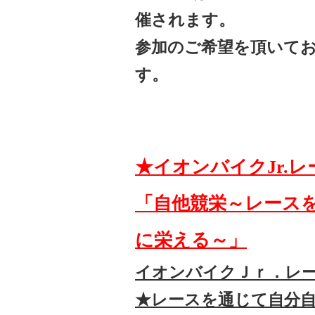
催されます。
参加のご希望を頂いて
す。
★イオンバイクJr.
「自他競栄～レース
に栄える～」
イオンバイクＪｒ．レ
★レースを通じて自分