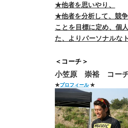
★他者を思いやり、
★他者を分析して、競
ことを目標に定め、個
た、よりパーソナルな
＜コーチ＞
小笠原 崇裕 コー
★
プロフィール
★