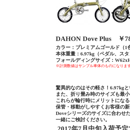
DAHON Dove Plus ￥
7
カラー：プレミアムゴールド（
1
本体重量：
6.97kg
（ペダル、スタ
フォールディングサイズ：
W62x
※計測数値はサンプル車体のものになりま
驚異的なのはその軽さ！
6.97kg
と
また、折り畳み時のサイズも最小
これらが輪行時にメリットになる
保管・移動がしやすくお客様の新
Dove
シリーズのサイズに合わせ
一緒にご検討ください。
2017
年
7
月中旬入荷予定