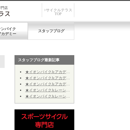
専門店
>サイクルテラス
TOP
オンバイク
スタッフブログ
スタッフブログ最新記事
★イオンバイクJr.アカデミー★第12期★第５回★明日7/19、開催致します★
★イオンバイクJr.アカデミー★第12期★第４回★明日7/11、振り替え開催致します★
★イオンバイクJr.アカデミー★第12期★2026年9月の開催日程のお知らせ
★イオンバイクJr.レーシング★第10期★2026年9月の予定★～Jr.アカデミーではありません～
★イオンバイクJr.レーシング★第10期★後半期ご継続のお手続きについて★※Jr.アカデミーではありません
」