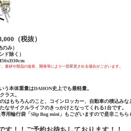
8,000
（税抜）
色のみ）
ンド除く）
H56xD30cm
す。素材や部品の改良、開発等により一部変更される場合がございます。
いう本体重量は
DAHON
史上でも最軽量。
クラス。
のはもちろんのこと、コインロッカー、自動車の積込みな
たなサイクルライフのきっかけとなってくれる
1
台です。
た専用輪行袋「
Slip Bag mini
」もございますので是非こちら
です！！ご予約お待ちしております！！