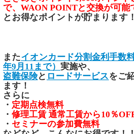
で、WAON POINTと交換が可
とお得なポイントが貯まります
また
イオンカード分割金利手数
年9月11まで）
実施や、
盗難保険
と
ロードサービス
をご
ます！
さらに
・
定期点検無料
・
修理工賃 通常工賃から10％OF
・
セミナーの参加費無料
などなど、こんなにお得です！