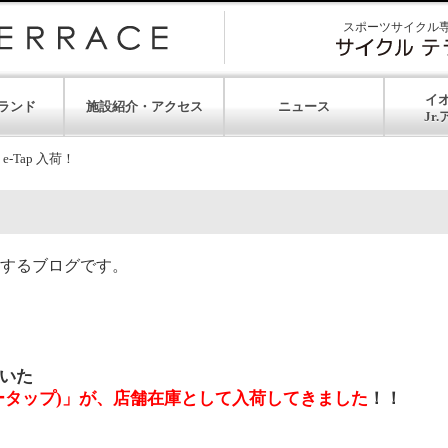
スポーツサイクル
イ
ランド
施設紹介・アクセス
ニュース
 e-Tap 入荷！
するブログです。
いた
p(イータップ)」が、店舗在庫として入荷してきました
！！