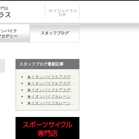
専門店
>サイクルテラス
TOP
オンバイク
スタッフブログ
スタッフブログ最新記事
★イオンバイクJr.アカデミー★第12期★第５回★明日7/19、開催致します★
★イオンバイクJr.アカデミー★第12期★第４回★明日7/11、振り替え開催致します★
★イオンバイクJr.アカデミー★第12期★2026年9月の開催日程のお知らせ
★イオンバイクJr.レーシング★第10期★2026年9月の予定★～Jr.アカデミーではありません～
★イオンバイクJr.レーシング★第10期★後半期ご継続のお手続きについて★※Jr.アカデミーではありません