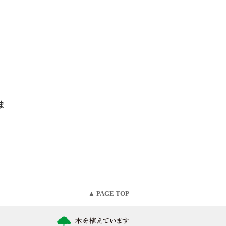
ま
。
▲ PAGE TOP