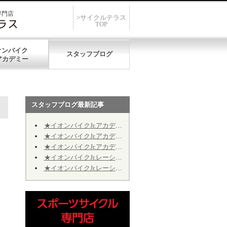
専門店
>サイクルテラス
TOP
オンバイク
スタッフブログ
スタッフブログ最新記事
★イオンバイクJr.アカデミー★第12期★第５回★明日7/19、開催致します★
★イオンバイクJr.アカデミー★第12期★第４回★明日7/11、振り替え開催致します★
★イオンバイクJr.アカデミー★第12期★2026年9月の開催日程のお知らせ
★イオンバイクJr.レーシング★第10期★2026年9月の予定★～Jr.アカデミーではありません～
★イオンバイクJr.レーシング★第10期★後半期ご継続のお手続きについて★※Jr.アカデミーではありません