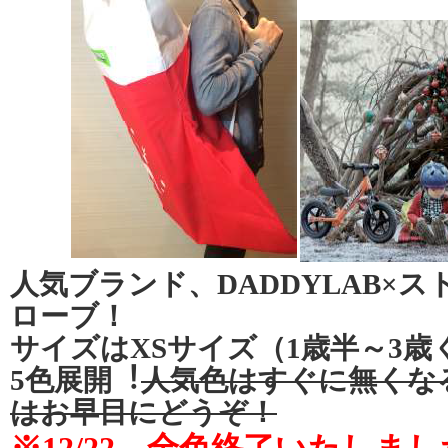
人気ブランド、DADDYLAB×
ローブ！
サイズはXSサイズ（1歳半～3
5⾊展開︕
人気⾊はすぐに無くな
はお早目にどうぞ！
※12/22、全色終了いたしま