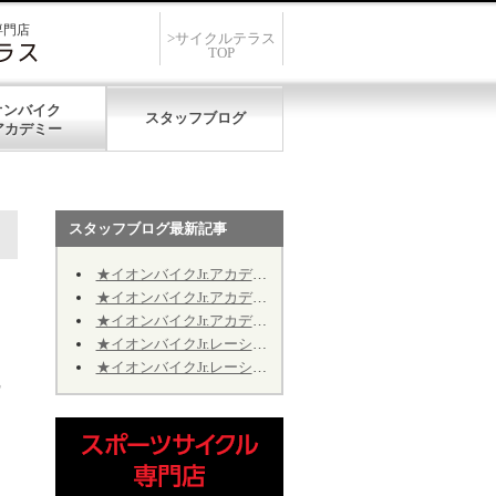
専門店
>サイクルテラス
TOP
オンバイク
スタッフブログ
スタッフブログ最新記事
★イオンバイクJr.アカデミー★第12期★第５回★明日7/19、開催致します★
★イオンバイクJr.アカデミー★第12期★第４回★明日7/11、振り替え開催致します★
★イオンバイクJr.アカデミー★第12期★2026年9月の開催日程のお知らせ
★イオンバイクJr.レーシング★第10期★2026年9月の予定★～Jr.アカデミーではありません～
★イオンバイクJr.レーシング★第10期★後半期ご継続のお手続きについて★※Jr.アカデミーではありません