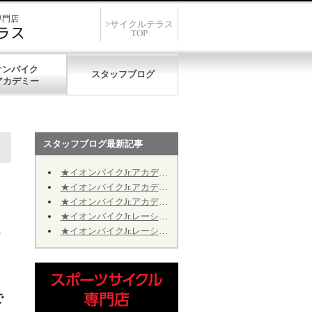
専門店
>サイクルテラス
TOP
オンバイク
スタッフブログ
スタッフブログ最新記事
★イオンバイクJr.アカデミー★第12期★第５回★明日7/19、開催致します★
★イオンバイクJr.アカデミー★第12期★第４回★明日7/11、振り替え開催致します★
★イオンバイクJr.アカデミー★第12期★2026年9月の開催日程のお知らせ
★イオンバイクJr.レーシング★第10期★2026年9月の予定★～Jr.アカデミーではありません～
★イオンバイクJr.レーシング★第10期★後半期ご継続のお手続きについて★※Jr.アカデミーではありません
お
で