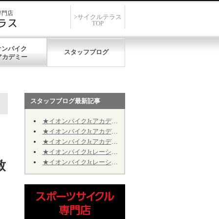
専門店
>サイクルテラス
TOP
オンバイク
スタッフブログ
スタッフブログ最新記事
★イオンバイクJr.アカデミー★第12期★第５回★明日7/19、開催致します★
★イオンバイクJr.アカデミー★第12期★第４回★明日7/11、振り替え開催致します★
★イオンバイクJr.アカデミー★第12期★2026年9月の開催日程のお知らせ
★イオンバイクJr.レーシング★第10期★2026年9月の予定★～Jr.アカデミーではありません～
★イオンバイクJr.レーシング★第10期★後半期ご継続のお手続きについて★※Jr.アカデミーではありません
致