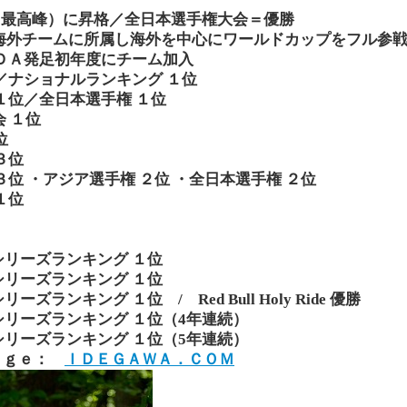
国内最高峰）に昇格／全日本選手権大会＝優勝
初めて海外チームに所属し海外を中心にワールドカップをフル参
ＯＮＤＡ発足初年度にチーム加入
位／ナショナルランキング １位
 １位／全日本選手権 １位
会 １位
位
３位
 ３位 ・アジア選手権 ２位 ・全日本選手権 ２位
１位
シリーズランキング １位
シリーズランキング １位
ズランキング １位 / Red Bull Holy Ride 優勝
・シリーズランキング １位（4年連続）
・シリーズランキング １位（5年連続）
ａｇｅ：
ＩＤＥＧＡＷＡ．ＣＯＭ