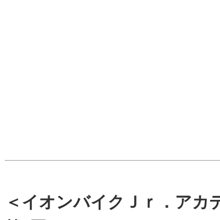
＜イオンバイクＪｒ．アカ