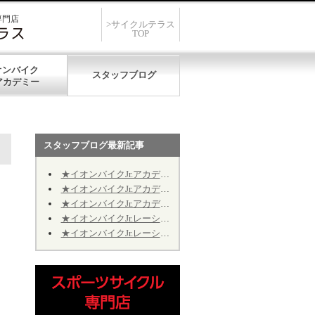
専門店
>サイクルテラス
TOP
オンバイク
スタッフブログ
スタッフブログ最新記事
★イオンバイクJr.アカデミー★第12期★第５回★明日7/19、開催致します★
★イオンバイクJr.アカデミー★第12期★第４回★明日7/11、振り替え開催致します★
★イオンバイクJr.アカデミー★第12期★2026年9月の開催日程のお知らせ
★イオンバイクJr.レーシング★第10期★2026年9月の予定★～Jr.アカデミーではありません～
★イオンバイクJr.レーシング★第10期★後半期ご継続のお手続きについて★※Jr.アカデミーではありません