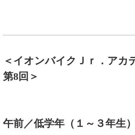
＜イオンバイクＪｒ．アカ
第8回＞
午前／低学年（１～３年生