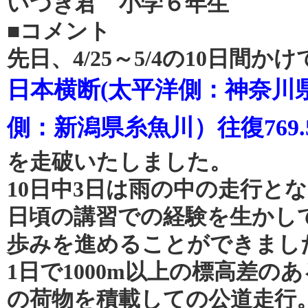
いつき君 小学６年生
■コメント
先日、4/25～5/4の10日間か
日本横断(太平洋側：神奈川
側：新潟県糸魚川）往復769.
を走破いたしました。
10日中3日は雨の中の走行と
日頃の講習での経験を生かし
歩みを進めることができまし
1日で1000m以上の標高差の
の荷物を積載しての公道走行