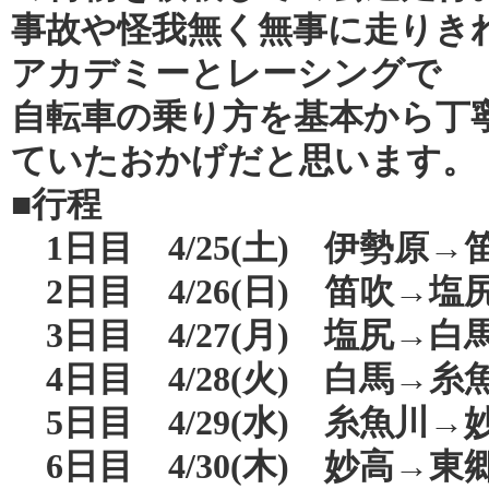
事故や怪我無く無事に走りき
アカデミーとレーシングで
自転車の乗り方を基本から丁
ていたおかげだと思います。
■行程
1日目 4/25(土) 伊勢原→笛吹
2日目 4/26(日) 笛吹→塩尻 
3日目 4/27(月) 塩尻→白馬 
4日目 4/28(火) 白馬→糸魚川
5日目 4/29(水) 糸魚川→妙
6日目 4/30(木) 妙高→東郷 