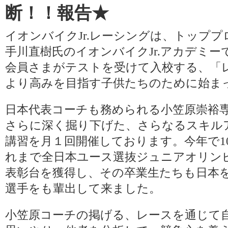
断！！報告★
イオンバイクJr.レーシングは、トップ
手川直樹氏のイオンバイクJr.アカデミー
会員さまがテストを受けて入校する、「
より高みを目指す子供たちのために始ま
日本代表コーチも務められる小笠原崇裕
さらに深く掘り下げた、さらなるスキル
講習を月１回開催しております。今年で1
れまで全日本ユース選抜ジュニアオリン
表彰台を獲得し、その卒業生たちも日本
選手をも輩出して来ました。
小笠原コーチの掲げる、レースを通じて