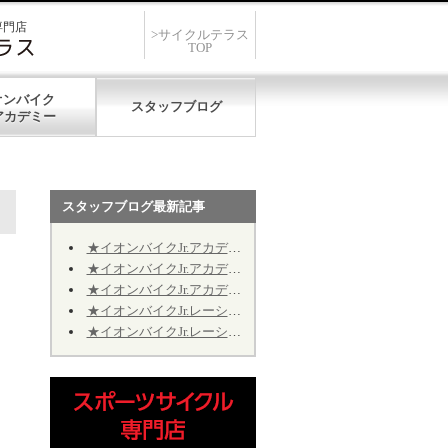
専門店
>サイクルテラス
TOP
オンバイク
スタッフブログ
スタッフブログ最新記事
★イオンバイクJr.アカデミー★第12期★第５回★明日7/19、開催致します★
★イオンバイクJr.アカデミー★第12期★第４回★明日7/11、振り替え開催致します★
★イオンバイクJr.アカデミー★第12期★2026年9月の開催日程のお知らせ
★イオンバイクJr.レーシング★第10期★2026年9月の予定★～Jr.アカデミーではありません～
★イオンバイクJr.レーシング★第10期★後半期ご継続のお手続きについて★※Jr.アカデミーではありません