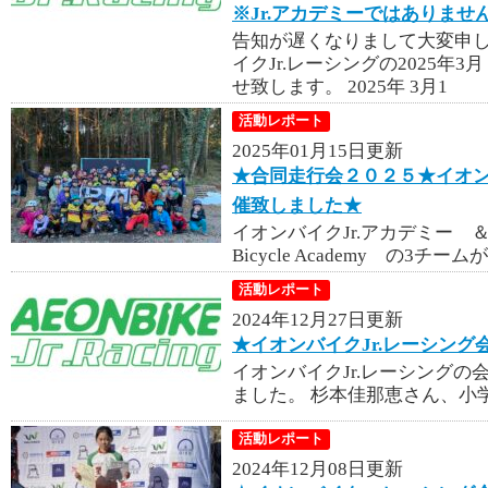
※Jr.アカデミーではありませ
告知が遅くなりまして大変申し
イクJr.レーシングの2025年
せ致します。 2025年 3月1
活動レポート
2025年01月15日更新
★合同走行会２０２５★イオンバ
催致しました★
イオンバイクJr.アカデミー 
Bicycle Academy の3
活動レポート
2024年12月27日更新
★イオンバイクJr.レーシング
イオンバイクJr.レーシング
ました。 杉本佳那恵さん、小
活動レポート
2024年12月08日更新