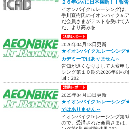
２６年GWに日本横断！！報告
イオンバイクJr.レーシング
手川直樹氏のイオンバイクJr.
だ会員さまがテストを受けて
た、より高みを
活動レポート
2026年04月18日更新
★イオンバイクJr.レーシング★第
カデミーではありません～
告知が遅くなりまして大変申し訳
シング第１０期の2026年6月
回：202
活動レポート
2025年04月13日更新
★イオンバイクJr.レーシン
ではありません～
イオンバイクJr.レーシング第
ので、受講された会員さまは、結
ング第9期再試験結果 202