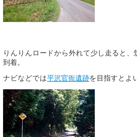
りんりんロードから外れて少し走ると、
到着。
ナビなどでは
平沢官衙遺跡
を目指すとよ