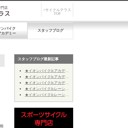
専門店
>サイクルテラス
TOP
オンバイク
スタッフブログ
スタッフブログ最新記事
★イオンバイクJr.アカデミー★第12期★第５回★明日7/19、開催致します★
★イオンバイクJr.アカデミー★第12期★第４回★明日7/11、振り替え開催致します★
★イオンバイクJr.アカデミー★第12期★2026年9月の開催日程のお知らせ
★イオンバイクJr.レーシング★第10期★2026年9月の予定★～Jr.アカデミーではありません～
★イオンバイクJr.レーシング★第10期★後半期ご継続のお手続きについて★※Jr.アカデミーではありません
用