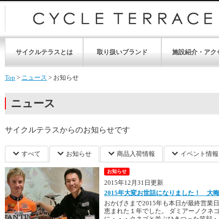
サイクルテラスとは
取り扱いブランド
施設紹介・アク
Top
>
ニュース
>
お知らせ
ニュース
サイクルテラスからのお知らせです
すべて
お知らせ
商品入荷情報
イベント情報
お知らせ
2015年12月31日更新
2015年大変お世話になりました！ 大
おかげさまで2015年も本日が最終営
恵まれた１年でした。 ダミアーノクネゴ
に・・・クネゴと並ぶひきつった笑顔・・