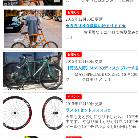
お知らせ
2015年12月30日更新
★ＢＲＵＮＯ取扱い始まります★
お洒落なミニベロでお馴染みのBR
[…]
お知らせ
2015年12月30日更新
【商品入荷】MASIのディスクブレー
MASI SPECIALE CX DISC’16 ￥1
ク クロモリ メ […]
イベント
2015年12月30日更新
ラスト1セットォォォォ!!!
今年もあと少しになりましたね。 15年
中です。 やはり値上がりが目立つ16年
イールも15年モデルよりも6万円ほど値上