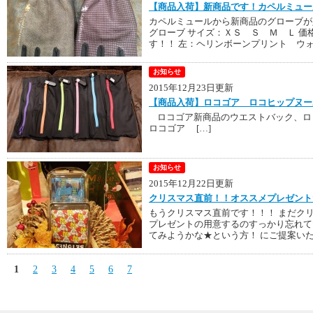
【商品入荷】新商品です！カペルミュー
カペルミュールから新商品のグローブが
グローブ サイズ：ＸＳ Ｓ Ｍ Ｌ 価格
す！！ 左：ヘリンボーンプリント ウォー
お知らせ
2015年12月23日更新
【商品入荷】ロコゴア ロコヒップヌー
ロコゴア新商品のウエストバック
ロコゴア […]
お知らせ
2015年12月22日更新
クリスマス直前！！オススメプレゼント
もうクリスマス直前です！！！ まだク
プレゼントの用意するのすっかり忘れて
てみようかな★という方！ にご提案いた
1
2
3
4
5
6
7