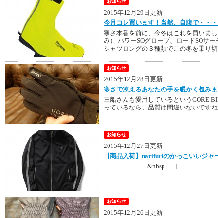
お知らせ
2015年12月29日更新
今月コレ買います！当然、自腹で・・・
寒さ本番を前に、今冬はこれを買いまし
み） パワーSOグローブ、ロードSOサ
シャツロングの３種類でこの冬を乗り切り
お知らせ
2015年12月28日更新
寒さで凍えるあなたの手を暖かく包みま
三船さんも愛用しているというGORE BIK
っているなら、品質は間違いないですね！
お知らせ
2015年12月27日更新
【商品入荷】narifuriのかっこいいジャ
&nbsp […]
お知らせ
2015年12月26日更新