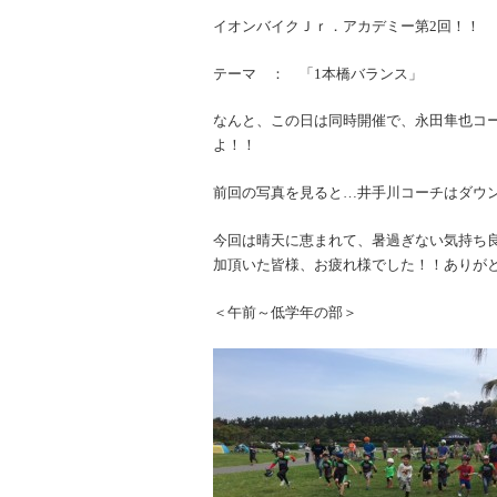
イオンバイクＪｒ．アカデミー第2回！！
テーマ ： 「1本橋バランス」
なんと、この日は同時開催で、永田隼也コ
よ！！
前回の写真を見ると…井手川コーチはダウ
今回は晴天に恵まれて、暑過ぎない気持ち
加頂いた皆様、お疲れ様でした！！ありが
＜午前～低学年の部＞