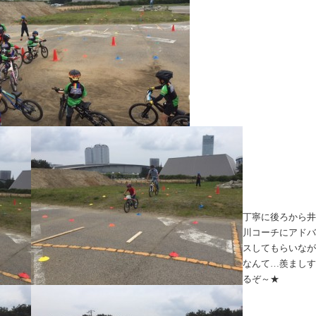
丁寧に後ろから井
川コーチにアドバ
スしてもらいなが
なんて…羨ましす
るぞ～★