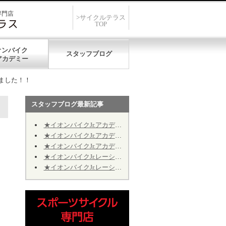
専門店
>サイクルテラス
TOP
オンバイク
スタッフブログ
ました！！
スタッフブログ最新記事
★イオンバイクJr.アカデミー★第12期★第５回★明日7/19、開催致します★
★イオンバイクJr.アカデミー★第12期★第４回★明日7/11、振り替え開催致します★
★イオンバイクJr.アカデミー★第12期★2026年9月の開催日程のお知らせ
★イオンバイクJr.レーシング★第10期★2026年9月の予定★～Jr.アカデミーではありません～
★イオンバイクJr.レーシング★第10期★後半期ご継続のお手続きについて★※Jr.アカデミーではありません