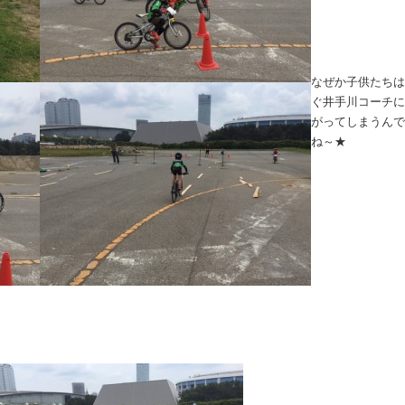
なぜか子供たちは
ぐ井手川コーチに
がってしまうんで
ね～★