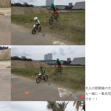
大人の部開催の方
も一緒に～集合写
です！！