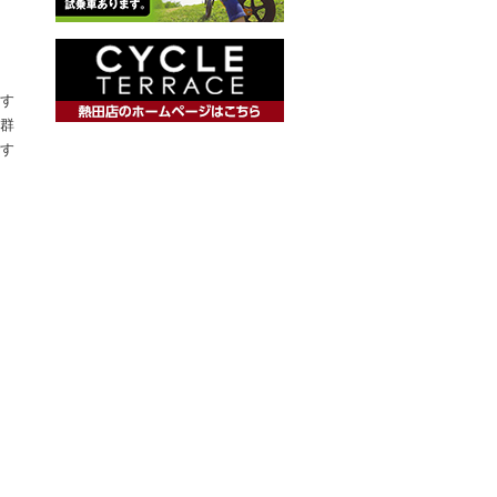
す
群
す