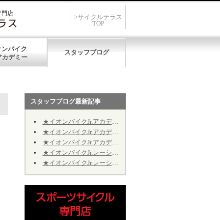
専門店
>サイクルテラス
TOP
オンバイク
スタッフブログ
スタッフブログ最新記事
★イオンバイクJr.アカデミー★第12期★第５回★明日7/19、開催致します★
★イオンバイクJr.アカデミー★第12期★第４回★明日7/11、振り替え開催致します★
★イオンバイクJr.アカデミー★第12期★2026年9月の開催日程のお知らせ
★イオンバイクJr.レーシング★第10期★2026年9月の予定★～Jr.アカデミーではありません～
★イオンバイクJr.レーシング★第10期★後半期ご継続のお手続きについて★※Jr.アカデミーではありません