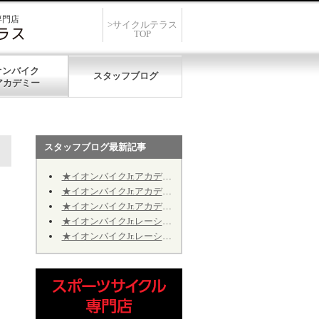
専門店
>サイクルテラス
TOP
オンバイク
スタッフブログ
スタッフブログ最新記事
★イオンバイクJr.アカデミー★第12期★第５回★明日7/19、開催致します★
★イオンバイクJr.アカデミー★第12期★第４回★明日7/11、振り替え開催致します★
★イオンバイクJr.アカデミー★第12期★2026年9月の開催日程のお知らせ
★イオンバイクJr.レーシング★第10期★2026年9月の予定★～Jr.アカデミーではありません～
★イオンバイクJr.レーシング★第10期★後半期ご継続のお手続きについて★※Jr.アカデミーではありません