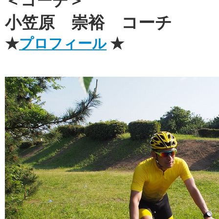
＜コーチ＞
小笠原 崇裕 コーチ
★
プロフィール
★