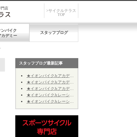
専門店
>サイクルテラス
TOP
オンバイク
スタッフブログ
せ
スタッフブログ最新記事
★イオンバイクJr.アカデミー★第12期★第５回★明日7/19、開催致します★
★イオンバイクJr.アカデミー★第12期★第４回★明日7/11、振り替え開催致します★
★イオンバイクJr.アカデミー★第12期★2026年9月の開催日程のお知らせ
★イオンバイクJr.レーシング★第10期★2026年9月の予定★～Jr.アカデミーではありません～
★イオンバイクJr.レーシング★第10期★後半期ご継続のお手続きについて★※Jr.アカデミーではありません
～