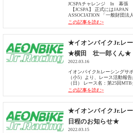
JCSPAチャレンジ In 幕張
【JCSPA】 正式にはJAPAN 
ASSOCIATION 「一般財団法
この記事を読む>
★イオンバイクJr.レー
★横田 壮一郎くん★
2022.03.16
イオンバイクJr.レーシング
（小5）より、レース活動報告
（日） レース名：第25回MTBク
この記事を読む>
★イオンバイクJr.レ
日程のお知らせ★
2022.03.15