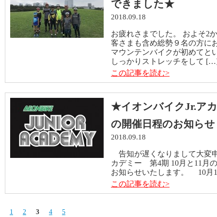
できました★
2018.09.18
お疲れさまでした。 およそ2
客さまも含め総勢９名の方に
マウンテンバイクが初めてと
しっかりストレッチをして […
この記事を読む>
★イオンバイクJr.アカ
の開催日程のお知らせ
2018.09.18
告知が遅くなりまして大変申し
カデミー 第4期 10月と11
お知らせいたします。 10月13
この記事を読む>
1
2
3
4
5