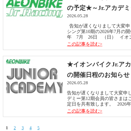
の予定★～Jr.アカデ
2026.05.28
告知が遅くなりまして大変申し
シング第10期の2026年7月の
年 7月 26日 （日） イオン
この記事を読む>
★イオンバイクJr.アカ
の開催日程のお知らせ
2026.05.28
告知が遅くなりまして大変申し
デミー第12期会員の皆さまはご
定日を共有致します。 2026年
この記事を読む>
1
2
3
4
5