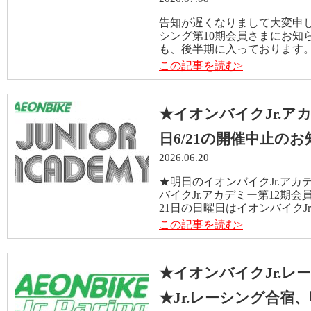
告知が遅くなりまして大変申し
シング第10期会員さまにお知ら
も、後半期に入っております。
この記事を読む>
★イオンバイクJr.ア
日6/21の開催中止の
2026.06.20
★明日のイオンバイクJr.ア
バイクJr.アカデミー第12期
21日の日曜日はイオンバイクJr
この記事を読む>
★イオンバイクJr.レ
★Jr.レーシング合宿