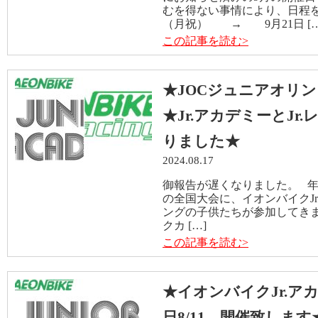
むを得ない事情により、日程を
（月祝） → 9月21日 […
この記事を読む>
★JOCジュニアオリ
★Jr.アカデミーとJ
りました★
2024.08.17
御報告が遅くなりました。 
の全国大会に、イオンバイクJr
ングの子供たちが参加してき
クカ […]
この記事を読む>
★イオンバイクJr.ア
日8/11、開催致します