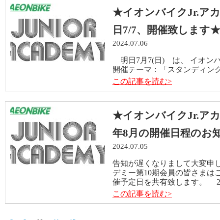
★イオンバイクJr.ア
日7/7、開催致します
2024.07.06
明日7月7(日) は、 イオン
開催テーマ：「スタンディング
この記事を読む>
★イオンバイクJr.ア
年8月の開催日程のお
2024.07.05
告知が遅くなりまして大変申し
デミー第10期会員の皆さまは
催予定日を共有致します。 202
この記事を読む>