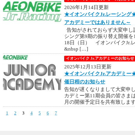
2026年1月14日更新
★イオンバイクJr.レーシング
アカデミーではありません～
告知がされておらず大変申し訳
シング第9期の振り替え開催を1
18日（日） イオンバイクJr
&nbsp […]
イオンバイク Jr.アカデミーのお知らせ
2025年12月13日更新
★イオンバイクJr.アカデミー
催日程のお知らせ
告知が遅くなりまして大変申し
カデミー第11期会員の皆さまは
月の開催予定日を共有致します。 
1
2
3
4
5
6
7