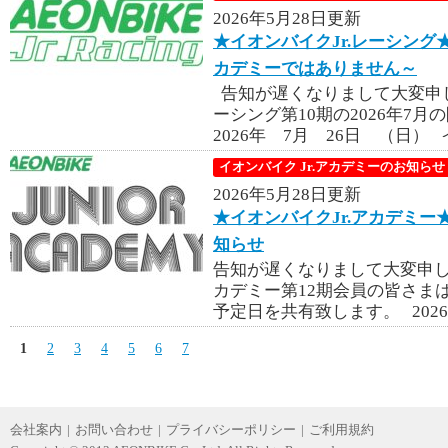
2026年5月28日更新
★イオンバイクJr.レーシング★第
カデミーではありません～
告知が遅くなりまして大変申し
ーシング第10期の2026年7
2026年 7月 26日 （日） 
イオンバイク Jr.アカデミーのお知らせ
2026年5月28日更新
★イオンバイクJr.アカデミー★
知らせ
告知が遅くなりまして大変申し
カデミー第12期会員の皆さまは
予定日を共有致します。 2026
1
2
3
4
5
6
7
会社案内
|
お問い合わせ
|
プライバシーポリシー
|
ご利用規約