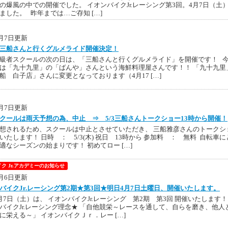
の爆風の中での開催でした。 イオンバイクJr.レーシング第3回。4月7日（土
ました。 昨年までは…ご存知 […]
4月7日更新
三船さんと行くグルメライド開催決定！
級者スクールの次の日は、「三船さんと行くグルメライド」を開催です！ 
は「九十九里」の「ばんや」さんという海鮮料理屋さんです！！ 「九十九里
船 白子店」さんに変更となっております（4月17 […]
4月7日更新
クールは雨天予想の為、中止 ⇒ 5/3三船さんトークショー13時から開催！
想されるため、スクールは中止とさせていただき、 三船雅彦さんのトークシ
いたします！ 日時 ： 5/3(木) 祝日 13時から 参加料 ： 無料 自転車に
適なシーズンの始まりです！ 初めてロー […]
ク Jr.アカデミーのお知らせ
4月6日更新
バイクJr.レーシング第2期★第3回★明日4月7日土曜日、開催いたします。
月7日（土）は、 イオンバイクJr.レーシング 第2期 第3回 開催いたします
バイクJr.レーシング理念★ 「自他競栄～レースを通して、自らを磨き、他人
に栄える～」 イオンバイクＪｒ．レー […]