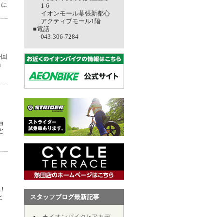
）に
1-6
イオンモール幕張新都心
アクティブモール1階
■電話
043-306-7284
今回
」
ョ
と
！！
と
スタッフブログ最新記事
★イオンバイクJr.アカデミー★第12期★第５回★明日7/19、開催致します★