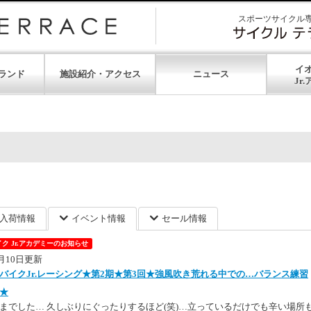
スポーツサイクル
イ
ランド
施設紹介・アクセス
ニュース
入荷情報
イベント情報
セール情報
ク Jr.アカデミーのお知らせ
4月10日更新
バイクJr.レーシング★第2期★第3回★強風吹き荒れる中での…バランス練習
★
までした… 久しぶりにぐったりするほど(笑)…立っているだけでも辛い場所