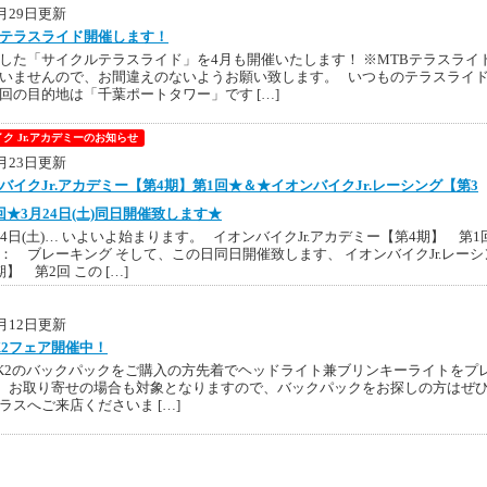
3月29日更新
テラスライド開催します！
した「サイクルテラスライド」を4月も開催いたします！ ※MTBテラスライ
いませんので、お間違えのないようお願い致します。 いつものテラスライ
回の目的地は「千葉ポートタワー」です […]
ク Jr.アカデミーのお知らせ
3月23日更新
バイクJr.アカデミー【第4期】第1回★＆★イオンバイクJr.レーシング【第3
回★3月24日(土)同日開催致します★
24日(土)… いよいよ始まります。 イオンバイクJr.アカデミー【第4期】 第1
： ブレーキング そして、この日同日開催致します、 イオンバイクJr.レーシ
】 第2回 この […]
3月12日更新
UK2フェア開催中！
UK2のバックパックをご購入の方先着でヘッドライト兼ブリンキーライトをプ
 お取り寄せの場合も対象となりますので、バックパックをお探しの方はぜ
ラスへご来店くださいま […]