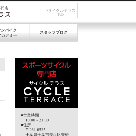
専門店
>サイクルテラス
TOP
オンバイク
スタッフブログ
■営業時間
10:00～21:00
■住所
〒261-8535
も
千葉県千葉市美浜区豊砂