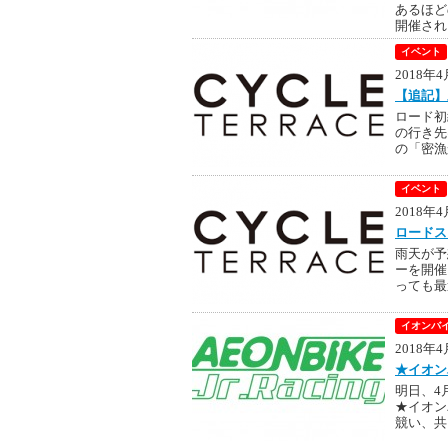
あるほど
開催され
イベント
2018年
【追記】
ロード初
の行き先
の「密漁
イベント
2018年
ロードス
雨天が予
ーを開催
っても最
イオンバイ
2018年
★イオン
明日、4
★イオン
競い、共