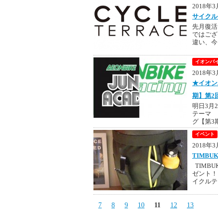
2018年
サイクル
先月復活
ではござ
違い、今
イオンバイ
2018年
★イオン
期】第2
明日3月
テーマ 
グ【第3期
イベント
2018年
TIMB
TIMB
ゼント！
イクルテ
7
8
9
10
11
12
13