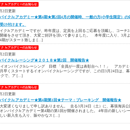
ク Jr.アカデミーのお知らせ
4月2日更新
バイクJr.アカデミー★第4期★第2回4月の開催時、一般の方(小学生限定）の
受け付けます。
イクJr.アカデミーですが、昨年度は、定員を上回るご応募を頂戴し、コーチ2
開催をさせて頂き、大変ご好評を頂いて参りました。 本年度に入り、3月
4期がスタート致しま […]
ク Jr.アカデミーのお知らせ
4月2日更新
バイクJr.レーシング★２０１８★第2回 開催報告★
年、イオンバイクJr.レーシング 目標 「全員が一度は表彰台へ！！」 アカデミ
月早くスタートするイオンバイクJr.レーシングですが、この日3月24日は、
クで、ア […]
ク Jr.アカデミーのお知らせ
4月2日更新
バイクJr.アカデミー★第4期第1回★テーマ：ブレーキング 開催報告★
大変遅くなりまして申し訳ありません。 去る3月24日（土）に、幕張海浜公
オンバイクJr.アカデミー第4期の第1回が開催されました。 4年目の新しいシ
しい新入生も入り、賑やかなス […]