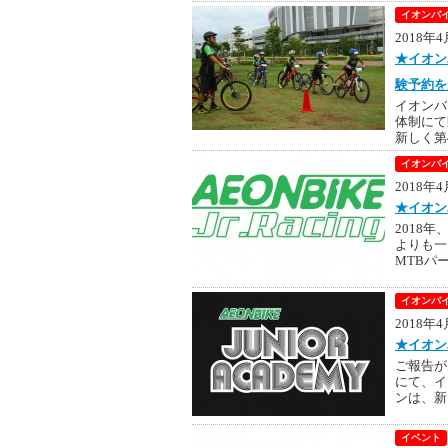
イオンバイ
2018年
★イオン
験予約を
イオンバ
体制にて
新しく第
イオンバイ
2018年
★イオン
2018
よりも一
MTBパー
イオンバイ
2018年
★イオン
ご報告が
にて、イ
ンは、新
イベント