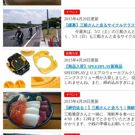
イベント
2015年4月29日更新
【緩募】三船さんと走るサイクルテラス
今週末は、5/2（土）の三船さんと
く、5/3（日）も三船さんと走るサイクル
お知らせ
2015年4月28日更新
【商品入荷】SPEEDPLAY新商品
SPEEDPLAYよりエアロウォーカブル
ニングスクリュー用が入荷しました。 
しれませんね。また、締め込みすぎによる
イベント
2015年4月28日更新
【締切迫る！】三船さんと走ろう！海鮮
三船雅彦さんと一緒に、海鮮丼を食べに
4/30（木）12時までとさせていただき
かかります。小銭の準備もお願いいたしま