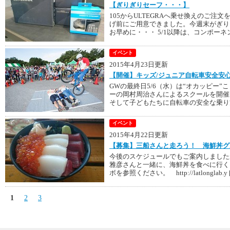
【ぎりぎりセーフ・・・】
105からULTEGRAへ乗せ換えのご
げ前にご用意できました。今週末がぎり
お早めに・・・ 5/1以降は、コンポーネン
イベント
2015年4月23日更新
【開催】キッズ/ジュニア自転車安全安
GWの最終日5/6（水）は“オカッピー
ーの岡村周治さんによるスクールを開催
そして子どもたちに自転車の安全な乗り方
イベント
2015年4月22日更新
【募集】三船さんと走ろう！ 海鮮丼グ
今後のスケジュールでもご案内しました
雅彦さんと一緒に、海鮮丼を食べに行く
ボを参照ください。 http://latlonglab.y 
1
2
3