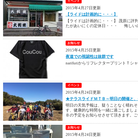
イベント
2015年4月27日更新
【ライドは計画的に・・・】
【ライドは計画的に・・・】 茂原に評
たがあいにくの定休日・・・ 悔しいの
お知らせ
2015年4月25日更新
夜道での視認性は抜群です
narifuriからリフレクタープリン
イベント
2015年4月24日更新
★テラスライドＭＴＢ～明日の開催と、
明日の天気予報は、疑うことなく晴れそ
す、健康的な時間を一緒に過ごしましょ
Ｂの予定をお知らせさせて頂きます。ご都
お知らせ
2015年4月24日更新