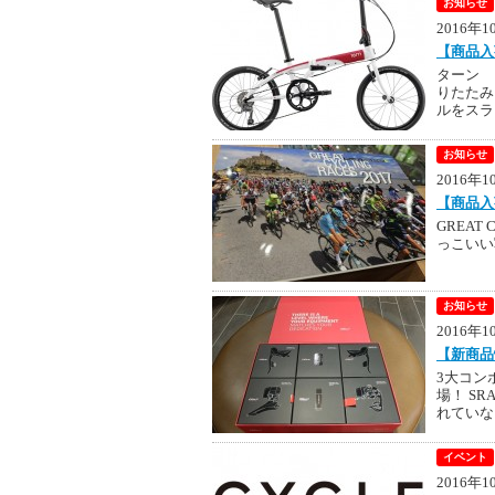
お知らせ
2016年
【商品入荷
ターン 
りたたみ
ルをスラ
お知らせ
2016年
【商品入
GREAT C
っこいい
お知らせ
2016年
【新商品情
3大コン
場！ S
れていない
イベント
2016年