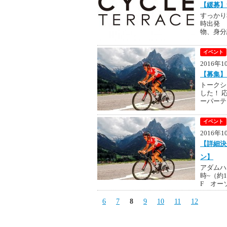
【緩募】
すっかり
時出発 
物、身分
イベント
2016年
【募集】
トークシ
した！ 
ーパーテ
イベント
2016年
【詳細決
ン】
アダムハ
時~（約
F オー
6
7
8
9
10
11
12