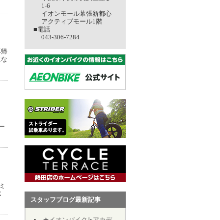
1-6
イオンモール幕張新都心
アクティブモール1階
■電話
043-306-7284
再帰
にな
パー
ミ
Ｘ
スタッフブログ最新記事
★イオンバイクJr.アカデミー★第12期★第５回★明日7/19、開催致します★