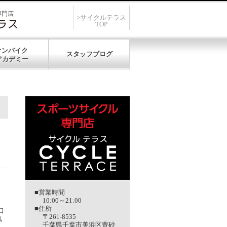
専門店
>サイクルテラス
TOP
オンバイク
スタッフブログ
■営業時間
10:00～21:00
■住所
口
〒261-8535
気
千葉県千葉市美浜区豊砂