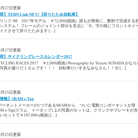
10月27日更新
】TERN Link N8’17【折りたたみ自転車】
リンク N8 2017年モデル ￥72,000(税抜) 誰もが簡単に、数秒で完成する
システム！ フレームのジョイント部分を支点に「N」字の様にフロントホイ
イドさせて折りたたみます […]
10月27日更新
荷】サイクリングレースカレンダー2017
YCLING RACES 2017 ￥2,000(税抜) Photography by Yuzuru SUNADA かな
写真が盛りだくさんです！！！ 自転車だいすきなみなさん！！ぜ […]
10月25日更新
報】SRAM e-Tap
ポーネントメーカーの1つであるSRAMから、ついに電動コンポーネントが登
RAM e-Tap(スラム イータップ) 上の写真のセットは、クランクやブレーキが
セットで￥197,000-(税抜) […]
10月25日更新