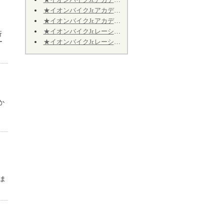
★イオンバイクJr.アカデミー★第12期★第４回★明日7/11、振り替え開催致します★
★イオンバイクJr.アカデミー★第12期★2026年9月の開催日程のお知らせ
★イオンバイクJr.レーシング★第10期★2026年9月の予定★～Jr.アカデミーではありません～
折
ー
★イオンバイクJr.レーシング★第10期★後半期ご継続のお手続きについて★※Jr.アカデミーではありません
りか
含ま