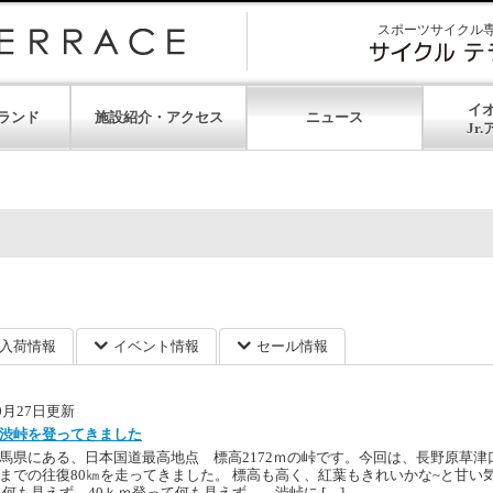
スポーツサイクル
イ
ランド
施設紹介・アクセス
ニュース
入荷情報
イベント情報
セール情報
10月27日更新
渋峠を登ってきました
馬県にある、日本国道最高地点 標高2172ｍの峠です。今回は、長野原草津
までの往復80㎞を走ってきました。 標高も高く、紅葉もきれいかな~と甘い
 何も見えず…40ｋｍ登って何も見えず… 渋峠に […]