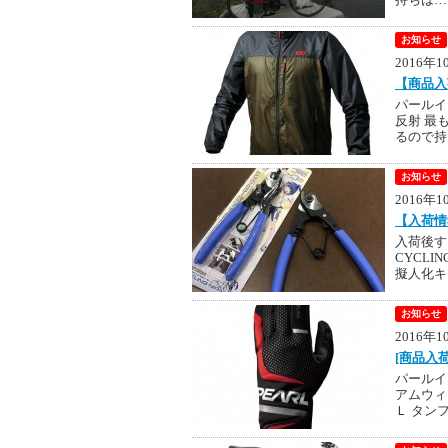
お知らせ
2016年
【商品入
パールイ
反射 最
るので持
お知らせ
2016年
【入荷情
入荷後す
CYCLI
擬人化キ
お知らせ
2016年
[商品入
パールイ
アムウィ
Ｌ タン