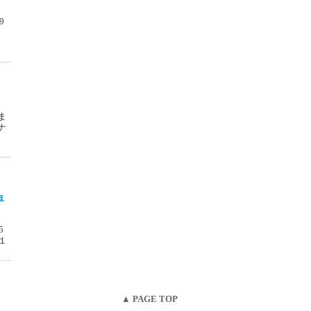
9
ま
ナ
ョ
5
１
▲ PAGE TOP