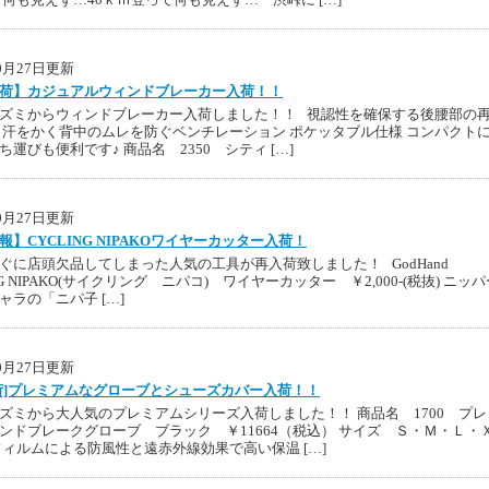
10月27日更新
荷】カジュアルウィンドブレーカー入荷！！
ズミからウィンドブレーカー入荷しました！！ 視認性を確保する後腰部の
も汗をかく背中のムレを防ぐベンチレーション ポケッタブル仕様 コンパクト
ち運びも便利です♪ 商品名 2350 シティ […]
10月27日更新
報】CYCLING NIPAKOワイヤーカッター入荷！
ぐに店頭欠品してしまった人気の工具が再入荷致しました！ GodHand
NG NIPAKO(サイクリング ニパコ) ワイヤーカッター ￥2,000-(税抜) ニッ
ャラの「ニパ子 […]
10月27日更新
荷]プレミアムなグローブとシューズカバー入荷！！
ズミから大人気のプレミアムシリーズ入荷しました！！ 商品名 1700 プレ
ンドブレークグローブ ブラック ￥11664（税込） サイズ Ｓ・Ｍ・Ｌ・
フィルムによる防風性と遠赤外線効果で高い保温 […]