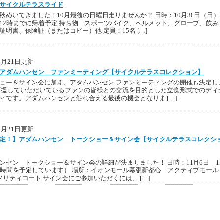
サイクルテラスライド
秋めいてきました！10月最後の日曜日走りませんか？ 日時：10月30日（日）
12時までに帰着予定 持ち物 スポーツバイク、ヘルメット、グローブ、飲み
証明書、保険証（またはコピー）他 定員：15名 […]
10月21日更新
アダムハンセン ファンミーティング【サイクルテラスコレクション】
ョー＆サイン会に加え、アダムハンセン ファンミーティングの開催も決定し
応援していただいているファンの皆様との交流を目的とした立食形式でのディ
ィです。アダムハンセンと触れ合える最後の機会となりま […]
10月21日更新
定！】アダムハンセン トークショー＆サイン会【サイクルテラスコレクシ
ンセン トークショー＆サイン会の詳細が決まりました！ 日時：11月6日 1
1時間を予定しています） 場所：イオンモール幕張新都心 アクティブモール
ソリティコート サイン会にご参加いただくには、 […]