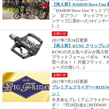
【再入荷】DAHON Dove Un
「DAHON Dove Uno マ
ン ダブ ウノ マットブラック ￥
ンナップに加わった14インチバイ
[…]
お知らせ
2017年7月24日更新
【再入荷】KCNC クリップレ
KCNCの大人気ペダルが再入荷
プラットフォーム ペダル ￥9,
型ペダル！！ 片面フラット、
ューズの使い […]
お知らせ
2017年7月23日更新
プレミアムフライデー×RITEW
ン！
今月末もプレミアムフライデ
す！ 7月28日(金)にRITEW