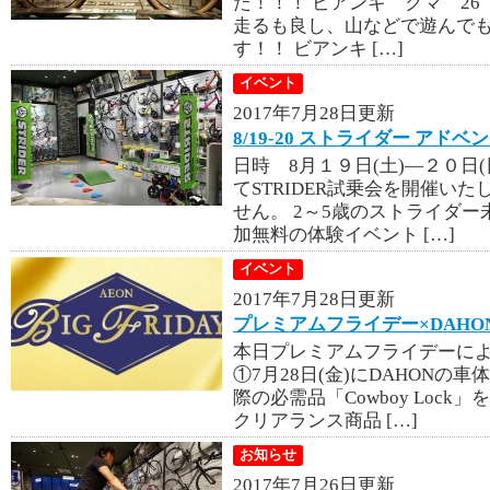
た！！！ ビアンキ クマ 26 2
走るも良し、山などで遊んでも
す！！ ビアンキ […]
イベント
2017年7月28日更新
8/19-20 ストライダー アド
日時 8月１９日(土)―２０日
てSTRIDER試乗会を開催い
せん。 2～5歳のストライダ
加無料の体験イベント […]
イベント
2017年7月28日更新
プレミアムフライデー×DAHO
本日プレミアムフライデーに
①7月28日(金)にDAHONの
際の必需品「Cowboy Loc
クリアランス商品 […]
お知らせ
2017年7月26日更新