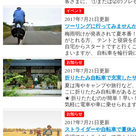
客さまに、 ①または②のプレゼ
イベント
2017年7月21日更新
ツーリングに行ってみません
梅雨明けが発表されて夏本番！
がとれる方、 テントと寝袋を
自宅からスタートですと行く
まいますが、 自転車を輪行袋に
お知らせ
2017年7月21日更新
折りたたみ自転車で充実した
夏は海やキャンプや旅行など、
こに折りたたみ自転車がある
★ 折りたたむのが簡単！早い！で
気軽に電車や車に乗せられます 
お知らせ
2017年7月21日更新
ストライダーや自転車で夏休