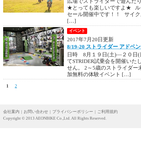
広場でストライダーで遊んだ
★とっても楽しいですよ★ 
セール開催中です！！ サイ
[…]
イベント
2017年7月20日更新
8/19-20 ストライダー アド
日時 8月１９日(土)―２０日
てSTRIDER試乗会を開催い
せん。 2～5歳のストライダ
加無料の体験イベント […]
1
2
会社案内
|
お問い合わせ
|
プライバシーポリシー
|
ご利用規約
Copyright © 2013 AEONBIKE Co.,Ltd. All Rights Reserved.