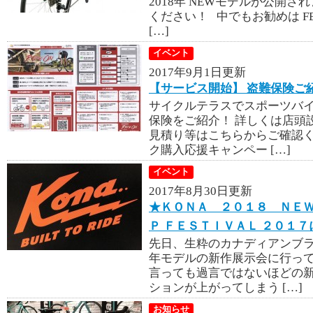
2018年 NEWモデルが公開
ください！ 中でもお勧めは FEN
[…]
イベント
2017年9月1日更新
【サービス開始】 盗難保険ご
サイクルテラスでスポーツバ
保険をご紹介！ 詳しくは店頭設
見積り等はこちらからご確認
ク購入応援キャンペー […]
イベント
2017年8月30日更新
★ＫＯＮＡ ２０１８ ＮＥＷ
Ｐ ＦＥＳＴＩＶＡＬ ２０１
先日、生粋のカナディアンブラ
年モデルの新作展示会に行っ
言っても過言ではないほどの
ションが上がってしまう […]
お知らせ