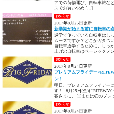
アでの荷物運び、自転車旅な
スでお買い求め […]
お知らせ
2017年8月25日更新
新学期が始まる前に自転車の
通学で使っている自転車はし
ムーズですか？どこかガタつい
自転車通学するために、しっか
上げの自転車はベーシックメンテ
お知らせ
2017年8月24日更新
プレミアムフライデー×RITEW
ン！
明日、プレミアムフライデー
す！ 8月25日(金)にRITEW
客さまに、 ①または②のプレゼ
お知らせ
2017年8月24日更新