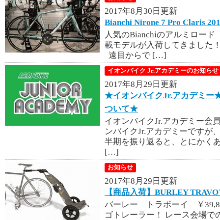
2017年8月30日更新
Bianchi Nirone 7 Pro Clar
人気のBianchiのアルミロード「N
載モデルが入荷してきました！ Nirone
遠目からで […]
イオンバイク Jr.アカデミーのお知らせ
2017年8月29日更新
★イオンバイクJr.アカデミ
ついて★
イオンバイクJr.アカデミー
ンバイクJr.アカデミーですが
半期を振り返ると、とにかくあ
[…]
お知らせ
2017年8月29日更新
【商品入荷】BURLEY TRA
バーレー トラボーイ ￥39,8
ゴトレーラー！ レース会場で