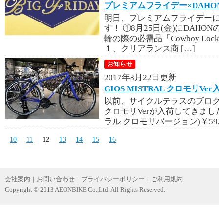
プレミアムフライデー×DAHO
明日、プレミアムフライデー
す！ ①8月25日(金)にDAH
輪の際の必需品「Cowboy L
１、クリアランス商 […]
お知らせ
2017年8月22日更新
GIOS MISTRAL クロモリVe
以前、サイクルテラスのブログで予
クロモリVerが入荷してきました！
ラル クロモリバージョン)￥59,800
10
11
12
13
14
15
16
会社案内
|
お問い合わせ
|
プライバシーポリシー
|
ご利用規約
Copyright © 2013 AEONBIKE Co.,Ltd. All Rights Reserved.