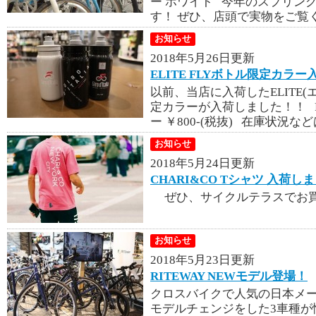
ー ホワイト 今年のスプリン
す！ ぜひ、店頭で実物をご覧
お知らせ
2018年5月26日更新
ELITE FLYボトル限定カラー
以前、当店に入荷したELITE(エ
定カラーが入荷しました！！ F
ー ￥800-(税抜) 在庫状況な
お知らせ
2018年5月24日更新
CHARI&CO Tシャツ 入荷し
ぜひ、サイクルテラスでお買
お知らせ
2018年5月23日更新
RITEWAY NEWモデル登場！
クロスバイクで人気の日本メーカ
モデルチェンジをした3車種が情報