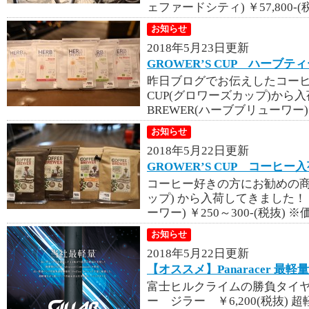
ェファードシティ) ￥57,800-(
お知らせ
2018年5月23日更新
GROWER’S CUP ハーブテ
昨日ブログでお伝えしたコーヒー
CUP(グロワーズカップ)から入
BREWER(ハーブブリューワー) 
お知らせ
2018年5月22日更新
GROWER’S CUP コーヒー
コーヒー好きの方にお勧めの商品が
ップ) から入荷してきました！ C
ーワー) ￥250～300-(税抜) ※
お知らせ
2018年5月22日更新
【オススメ】Panaracer 最軽
富士ヒルクライムの勝負タイヤ
ー ジラー ￥6,200(税抜