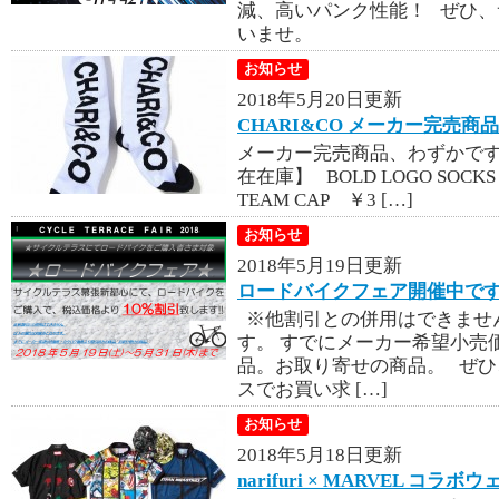
減、高いパンク性能！ ぜひ
いませ。
お知らせ
2018年5月20日更新
CHARI&CO メーカー完売商
メーカー完売商品、わずかですが在
在在庫】 BOLD LOGO SOCKS ￥
TEAM CAP ￥3 […]
お知らせ
2018年5月19日更新
ロードバイクフェア開催中で
※他割引との併用はできませ
す。 すでにメーカー希望小売
品。お取り寄せの商品。 ぜ
スでお買い求 […]
お知らせ
2018年5月18日更新
narifuri × MARVEL コ