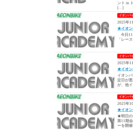
ント i
[…]
イオンバイ
2025年
★イオン
今日11
「レース
イオンバイ
2025年
★イオン
イオンバ
定日が悪
が、他イ
イオンバイ
2025年
★イオン
★明日の
第11期
ーを開催予