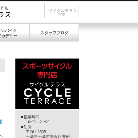
専門店
>サイクルテラス
TOP
オンバイク
スタッフブログ
■営業時間
要
10:00～21:00
■住所
〒261-8535
ベ
千葉県千葉市美浜区豊砂