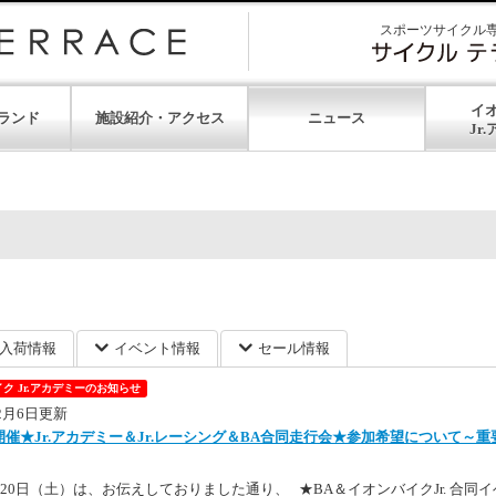
スポーツサイクル
イ
ランド
施設紹介・アクセス
ニュース
入荷情報
イベント情報
セール情報
ク Jr.アカデミーのお知らせ
12月6日更新
20開催★Jr.アカデミー＆Jr.レーシング＆BA合同走行会★参加希望について～重
月20日（土）は、お伝えしておりました通り、 ★BA＆イオンバイクJr. 合同イ