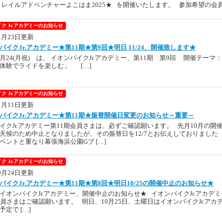
n トレイルアドベンチャーよこはま2025★ を開催いたします。 参加希望の会
ク Jr.アカデミーのお知らせ
11月23日更新
バイクJr.アカデミー★第11期★第9回★明日 11/24、開催致します★
月24(月祝) は、 イオンバイクJr.アカデミー、第11期 第9回 開催テーマ：
体験でライドを楽しむ」 […]
ク Jr.アカデミーのお知らせ
11月11日更新
バイクJr.アカデミー★第11期★振替開催日変更のお知らせ～重要～
イクJr.アカデミー第11期会員さまは、必ずご確認願います。 先月10月の開
天候のため中止となりましたが、その振替日を12/7とお伝えしておりました
ベントと重なり幕張海浜公園Gブ […]
ク Jr.アカデミーのお知らせ
10月24日更新
バイクJr.アカデミー★第11期★第8回★明日10/25の開催中止のお知らせ★
イオンバイクJr.アカデミー、開催中止のお知らせ★ イオンバイクJr.アカデミ
会員さまはご確認願います。 明日、10月25日、土曜日はイオンバイクJr.アカ
定で […]