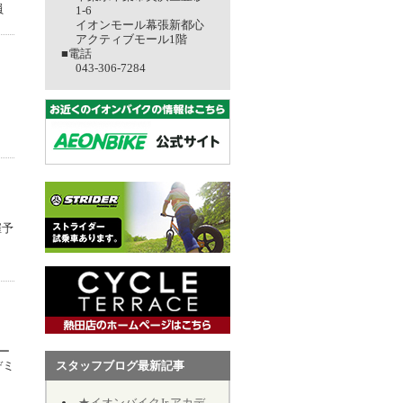
員
1-6
イオンモール幕張新都心
アクティブモール1階
■電話
043-306-7284
催予
ー
デミ
スタッフブログ最新記事
★イオンバイクJr.アカデミー★第12期★第５回★明日7/19、開催致します★