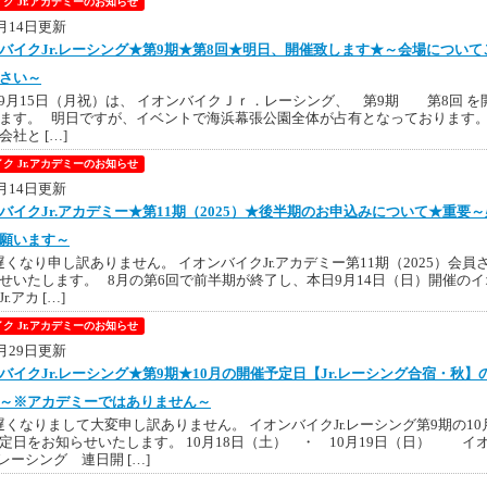
ク Jr.アカデミーのお知らせ
9月14日更新
バイクJr.レーシング★第9期★第8回★明日、開催致します★～会場について
さい～
月15日（月祝）は、 イオンバイクＪｒ．レーシング、 第9期 第8回 を
ます。 明日ですが、イベントで海浜幕張公園全体が占有となっております
社と […]
ク Jr.アカデミーのお知らせ
9月14日更新
バイクJr.アカデミー★第11期（2025）★後半期のお申込みについて★重要～
願います～
くなり申し訳ありません。 イオンバイクJr.アカデミー第11期（2025）会員
せいたします。 8月の第6回で前半期が終了し、本日9月14日（日）開催のイ
.アカ […]
ク Jr.アカデミーのお知らせ
8月29日更新
バイクJr.レーシング★第9期★10月の開催予定日【Jr.レーシング合宿・秋】
～※アカデミーではありません～
くなりまして大変申し訳ありません。 イオンバイクJr.レーシング第9期の10
定日をお知らせいたします。 10月18日（土） ・ 10月19日（日） イ
.レーシング 連日開 […]