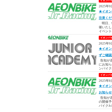
イオンバイ
2025年
★イオン
注意くだ
明日、9
催いたし
イベント会
イオンバイ
2025年
★イオン
ずご確認
告知が遅
にお知ら
ンバイクJr
イオンバイ
2025年
★イオン
お知らせ
告知が遅
の開催予
バイクJr