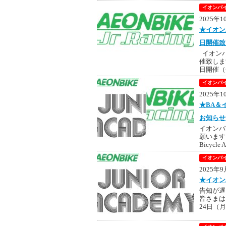
イオンバイ
2025年
★イオン
日開催致
イオンバ
催致しま
日開催（
イオンバイ
2025年
★BA＆
お知らせ
イオンバ
願います
Bicycle 
イオンバイ
2025年
★イオン
告知が遅
皆さまは
24日（月