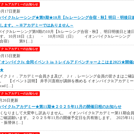
ク Jr.アカデミーのお知らせ
10月17日更新
バイクJr.レーシング★第9期★10月【Jr.レーシング合宿・秋】明日・明後日
します。～※アカデミーではありません～
イクJr.レーシング第9期の10月【Jr.レーシング合宿・秋】、明日明後日と連
す。 10月18日（土） ・ 10月19日（日） イオンバイクJr.レーシング
合宿） 第9 […]
ク Jr.アカデミーのお知らせ
10月15日更新
イオンバイクJr. 合同イベント in トレイルアドベンチャーよこはま2025★開催
★
イクＪｒ．アカデミー会員さま及び、Ｊｒ．レーシング会員の皆さまはご確
。 【イベント説明】 井手川直樹が講師を務める イオンバイクJr.アカデミー
Acad […]
ク Jr.アカデミーのお知らせ
9月26日更新
バイクJr.アカデミー★第11期★２０２５年11月の開催日程のお知らせ
くなりまして大変申し訳ありません。 イオンバイクJr.アカデミー第11期会
ご確認願います。 ２０２５年11月の開催予定日を共有致します。 2025年11
・振替休 […]