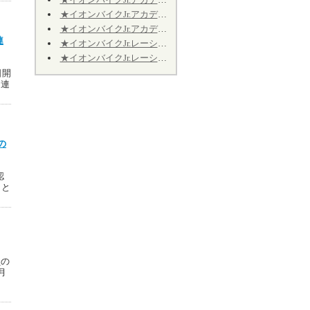
★イオンバイクJr.アカデミー★第12期★第４回★明日7/11、振り替え開催致します★
★イオンバイクJr.アカデミー★第12期★2026年9月の開催日程のお知らせ
連
★イオンバイクJr.レーシング★第10期★2026年9月の予定★～Jr.アカデミーではありません～
★イオンバイクJr.レーシング★第10期★後半期ご継続のお手続きについて★※Jr.アカデミーではありません
日開
 連
の
認
 と
員の
月