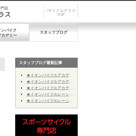
専門店
>サイクルテラス
TOP
オンバイク
スタッフブログ
スタッフブログ最新記事
★イオンバイクJr.アカデミー★第12期★第５回★明日7/19、開催致します★
★イオンバイクJr.アカデミー★第12期★第４回★明日7/11、振り替え開催致します★
★イオンバイクJr.アカデミー★第12期★2026年9月の開催日程のお知らせ
★イオンバイクJr.レーシング★第10期★2026年9月の予定★～Jr.アカデミーではありません～
★イオンバイクJr.レーシング★第10期★後半期ご継続のお手続きについて★※Jr.アカデミーではありません