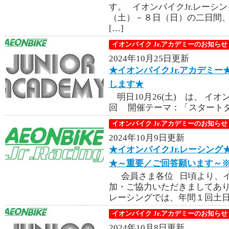
す。 イオンバイクJr.レーシ
（土）－８日（日）の二日間、 
[…]
イオンバイク Jr.アカデミーのお知らせ
2024年10月25日更新
★イオンバイクJr.アカデミー★
します★
明日10月26(土) は、 イオ
回 開催テーマ：「スタートダ
イオンバイク Jr.アカデミーのお知らせ
2024年10月9日更新
★イオンバイクJr.レーシング★
★～重要／ご回答願います～※
会員さま各位 日頃より、イ
加・ご協力いただきましてあり
レーシングでは、年間１回土日の
イオンバイク Jr.アカデミーのお知らせ
2024年10月8日更新