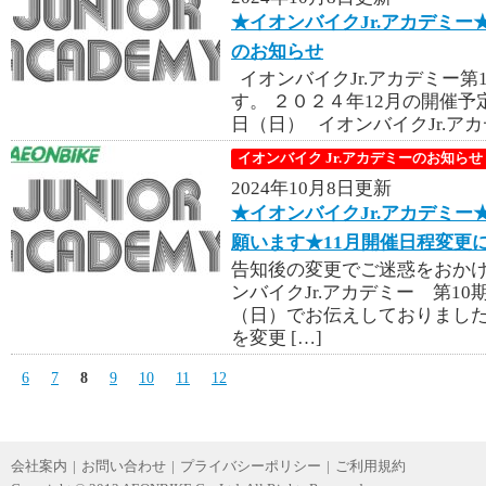
★イオンバイクJr.アカデミー
のお知らせ
イオンバイクJr.アカデミー第
す。 ２０２４年12月の開催予定
日（日） イオンバイクJr.アカデ
イオンバイク Jr.アカデミーのお知らせ
2024年10月8日更新
★イオンバイクJr.アカデミー
願います★11月開催日程変更
告知後の変更でご迷惑をおかけ
ンバイクJr.アカデミー 第10
（日）でお伝えしておりましたが
を変更 […]
6
7
8
9
10
11
12
会社案内
|
お問い合わせ
|
プライバシーポリシー
|
ご利用規約