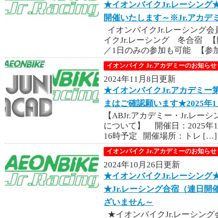
★イオンバイクJr.レーシング★
開催いたします～※Jr.アカ
イオンバイクJr.レーシング
イクJr.レーシング 冬合宿 【
／1日のみの参加も可能 【参加 
イオンバイク Jr.アカデミーのお知らせ
2024年11月8日更新
★イオンバイクJr.アカデミー第
まはご確認願います★2025年
【ABJr.アカデミー・Jr.レ
について】 開催日：2025年
16時予定 開催場所：トレ […]
イオンバイク Jr.アカデミーのお知らせ
2024年10月26日更新
★イオンバイクJr.レーシング
★Jr.レーシング合宿（連日開
ざいません～
★イオンバイクJr.レーシン