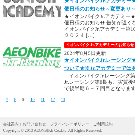
★イオンバイクJr.アカデミー
催日程のお知らせ～変更あり
★イオンバイクJr.アカデミー
催日程のお知らせ 告知が遅
イオンバイクJr.アカデミー第
２０２４ […]
イオンバイク Jr.アカデミーのお知らせ
2024年8月5日更新
★イオンバイクJr.レーシン
ついて★※Jr.アカデミーでは
イオンバイクJr.レーシング
Jr.レーシング第8期も、実質
で後半期６－７回目となります。
7
8
9
10
11
12
13
会社案内
|
お問い合わせ
|
プライバシーポリシー
|
ご利用規約
Copyright © 2013 AEONBIKE Co.,Ltd. All Rights Reserved.