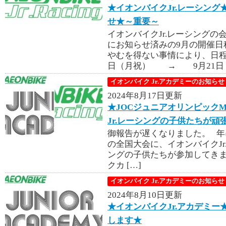
★イオンバイクJr.レーシング
せ★～重要～
イオンバイクJr.レーシングの
にお知らせ済みの9月の開催日
やむを得ない事情により、日程
日（月祝） → 9月21日 [
イオンバイク Jr.アカデミーのお知らせ
2024年8月17日更新
★JOCジュニアオリンピックM
Jr.レーシングの子供たちが頑
御報告が遅くなりました。 
の全国大会に、イオンバイクJr
ングの子供たちが参加してき
クカ […]
イオンバイク Jr.アカデミーのお知らせ
2024年8月10日更新
★イオンバイクJr.アカデミー★
します★