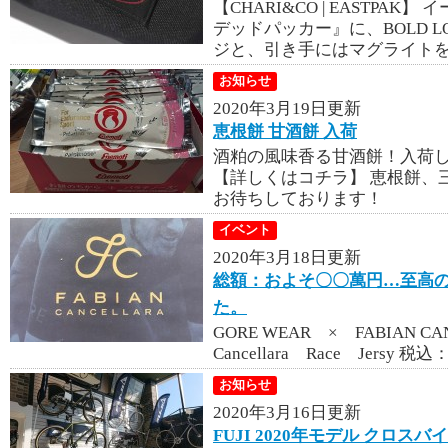
【CHARI&CO | EASTP
デッドパッカー』に、BOLD LOG
ジと、引き手にはマグライトを付
お知らせ
2020年3月19日更新
恵根餅 甘酒餅 入荷
酒粕の風味香る甘酒餅！入荷
【詳しくはコチラ】 恵根餅、
お待ちしております！
イベント
2020年3月18日更新
総額：およそ〇〇萬円…至高
た。
GORE WEAR × FABIAN CAN
Cancellara Race Jersy 税込：
お知らせ
2020年3月16日更新
FUJI 2020年モデル クロスバ