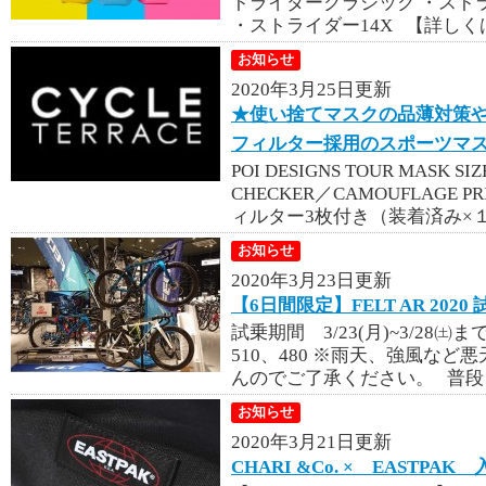
トライダークラシック ・ストラ
・ストライダー14X 【詳しくは
お知らせ
2020年3月25日更新
★使い捨てマスクの品薄対策や
フィルター採用のスポーツマ
POI DESIGNS TOUR MASK 
CHECKER／CAMOUFLAGE 
ィルター3枚付き（装着済み×１
お知らせ
2020年3月23日更新
【6日間限定】FELT AR 2020
試乗期間 3/23(月)~3/28㈯ま
510、480 ※雨天、強風な
んのでご了承ください。 普段、
お知らせ
2020年3月21日更新
CHARI &Co. × EASTPAK