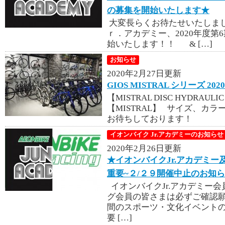
の募集を開始いたします★
大変長らくお待たせいたしま
ｒ．アカデミー、2020年度第
始いたします！！ & […]
お知らせ
2020年2月27日更新
GIOS MISTRAL シリーズ 2
【MISTRAL DISC HYDRAULI
【MISTRAL】 サイズ、カ
お待ちしております！
イオンバイク Jr.アカデミーのお知らせ
2020年2月26日更新
★イオンバイクJr.アカデミー
重要~２/２９開催中止のお知
イオンバイクJr.アカデミー会
グ会員の皆さまは必ずご確認願
間のスポーツ・文化イベント
要 […]