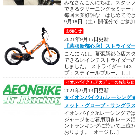
みなさんこんにちは。スタッフ
できるクリーニングセミナー
毎回大変好評な「はじめてで
9月18日（土）開催分で ご参加枠
お知らせ
2021年9月15日更新
【幕張新都心店】ストライダー1
こんにちは。幕張新都心店スタ
できる14インチストライダー
しました。 ストライダー 14X 
プ：スティールブルー、 […]
イオンバイク Jr.アカデミーのお知らせ
2021年9月13日更新
★イオンバイクJr.レーシン
メット・グローブ・サングラ
イオンバイクJr.レーシングで
ジャージをご着用頂きレース
ントランキングに於いて上位3
おります。 オージ […]