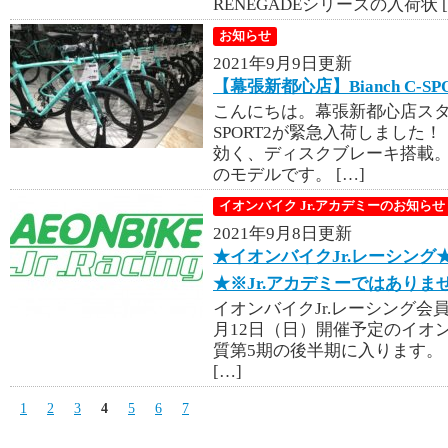
RENEGADEシリーズの入荷状 [
お知らせ
2021年9月9日更新
【幕張新都心店】Bianch C-SP
こんにちは。幕張新都心店スタッフ
SPORT2が緊急入荷しました！
効く、ディスクブレーキ搭載。
のモデルです。 […]
イオンバイク Jr.アカデミーのお知らせ
2021年9月8日更新
★イオンバイクJr.レーシン
★※Jr.アカデミーではありま
イオンバイクJr.レーシング会
月12日（日）開催予定のイオン
質第5期の後半期に入ります。
[…]
1
2
3
4
5
6
7