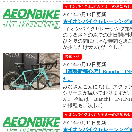
イオンバイク Jr.アカデミーのお知らせ
2021年9月13日更新
★イオンバイクJr.レーシング
イオンバイクJr.レーシング第
のふるさとの森での連日開催以
ひと夏の間に様々な時間を過
か少しだけ大人びた？ […]
お知らせ
2021年9月12日更新
【幕張新都心店】Bianchi IN
た。
みなさんこんにちは。スタッフ
シリーズが続いておりますが
ん。 今回は、Bianchi INFI
の機種も、次 […]
イオンバイク Jr.アカデミーのお知らせ
2021年9月11日更新
★イオンバイクJr.レーシング