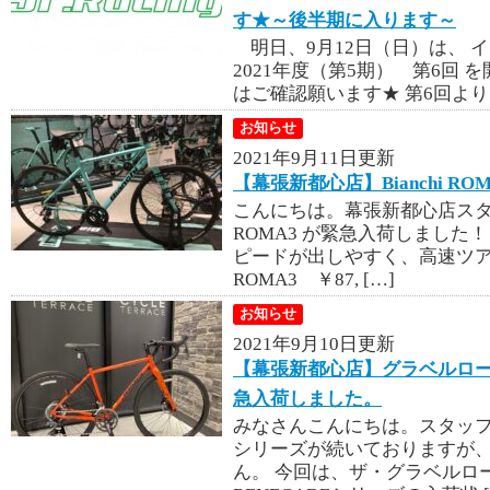
す★～後半期に入ります～
明日、9月12日（日）は、
2021年度（第5期） 第6回
はご確認願います★ 第6回より、
お知らせ
2021年9月11日更新
【幕張新都心店】Bianchi ROM
こんにちは。幕張新都心店スタッフ
ROMA3 が緊急入荷しました
ピードが出しやすく、高速ツアラー
ROMA3 ￥87, […]
お知らせ
2021年9月10日更新
【幕張新都心店】グラベルロードの
急入荷しました。
みなさんこんにちは。スタッフ
シリーズが続いておりますが
ん。 今回は、ザ・グラベルロー