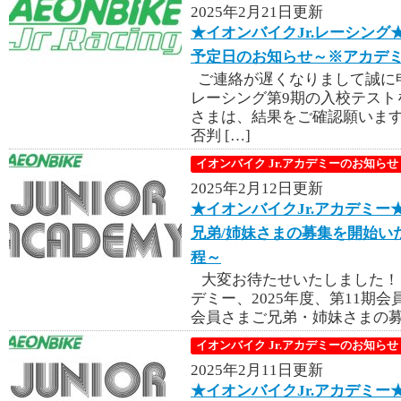
2025年2月21日更新
★イオンバイクJr.レーシング
予定日のお知らせ～※アカデ
ご連絡が遅くなりまして誠に申
レーシング第9期の入校テスト
さまは、結果をご確認願います。 te
否判 […]
イオンバイク Jr.アカデミーのお知らせ
2025年2月12日更新
★イオンバイクJr.アカデミー
兄弟/姉妹さまの募集を開始い
程～
大変お待たせいたしました！
デミー、2025年度、第11
会員さまご兄弟・姉妹さまの募集
イオンバイク Jr.アカデミーのお知らせ
2025年2月11日更新
★イオンバイクJr.アカデミー★