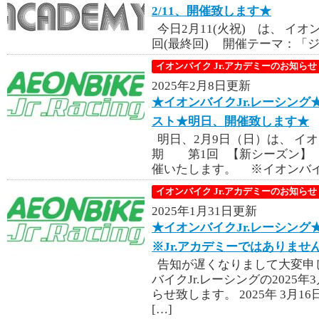
2/11、開催致します★
今日2月11(火祝) は、 イオン
回(最終回) 開催テーマ：「ジ
イオンバイク Jr.アカデミーのお知らせ
2025年2月8日更新
★イオンバイクJr.レーシング
スト★明日、開催致します★
明日、2月9日（日）は、 イ
期 第1回 【新シーズン】 
催いたします。 ※イオンバイク
イオンバイク Jr.アカデミーのお知らせ
2025年1月31日更新
★イオンバイクJr.レーシング★
※Jr.アカデミーではありませ
告知が遅くなりまして大変申
バイクJr.レーシングの2025
らせ致します。 2025年 3月
[…]