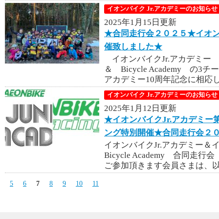
イオンバイク Jr.アカデミーのお知らせ
2025年1月15日更新
★合同走行会２０２５★イオンバ
催致しました★
イオンバイクJr.アカデミー
＆ Bicycle Academy 
アカデミー10周年記念に相応し
イオンバイク Jr.アカデミーのお知らせ
2025年1月12日更新
★イオンバイクJr.アカデミー
ング特別開催★合同走行会２０
イオンバイクJr.アカデミー＆
Bicycle Academy 合
ご参加頂きます会員さまは、以
5
6
7
8
9
10
11